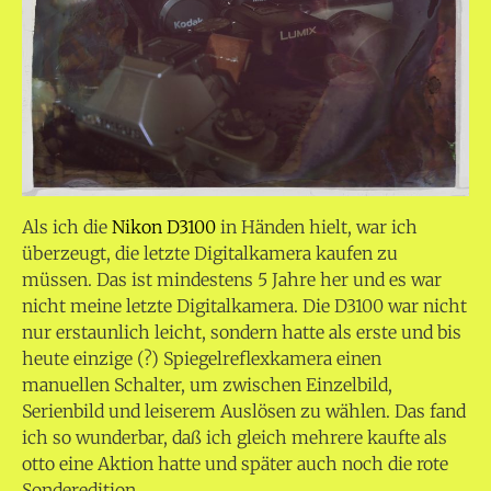
Als ich die
Nikon D3100
in Händen hielt, war ich
überzeugt, die letzte Digitalkamera kaufen zu
müssen. Das ist mindestens 5 Jahre her und es war
nicht meine letzte Digitalkamera.
Die D3100 war nicht
nur erstaunlich leicht, sondern hatte als erste und bis
heute einzige (?) Spiegelreflexkamera einen
manuellen Schalter, um zwischen Einzelbild,
Serienbild und leiserem Auslösen zu wählen. Das fand
ich so wunderbar, daß ich gleich mehrere kaufte als
otto eine Aktion hatte und später auch noch die rote
Sonderedition.