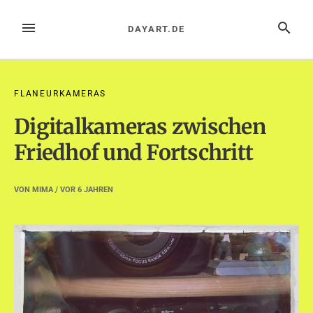
Zum
Inhalt
MENÜ
SUCHE
DAYART.DE
springen
FLANEURKAMERAS
Digitalkameras zwischen
Friedhof und Fortschritt
VON
MIMA
/ VOR
6 JAHREN