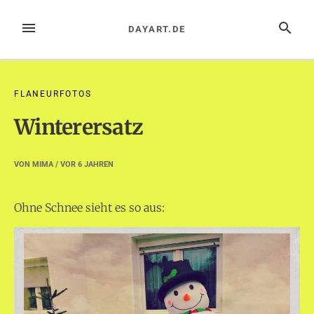
Zum
Inhalt
MENÜ
SUCHE
DAYART.DE
springen
FLANEURFOTOS
Winterersatz
VON
MIMA
/ VOR
6 JAHREN
Ohne Schnee sieht es so aus: