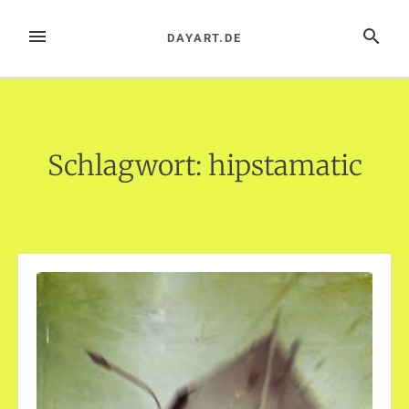
Zum
Inhalt
MENÜ
SUCHE
DAYART.DE
springen
Schlagwort:
hipstamatic