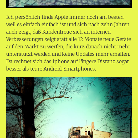
Ich persönlich finde Apple immer noch am besten
weil es einfach einfach ist und sich nach zehn Jahren
auch zeigt, daß Kundentreue sich an internen
Verbesserungen zeigt statt alle 12 Monate neue Geräte
auf den Markt zu werfen, die kurz danach nicht mehr
unterstützt werden und keine Updates mehr erhalten.
Da rechnet sich das Iphone auf längere Distanz sogar
besser als teure Android-Smartphones.