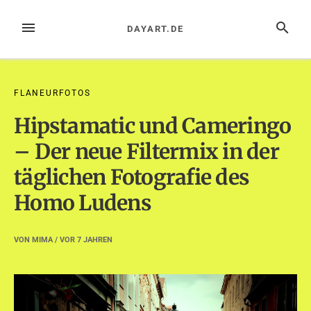
Zum
Inhalt
MENÜ
SUCHE
DAYART.DE
springen
FLANEURFOTOS
Hipstamatic und Cameringo
– Der neue Filtermix in der
täglichen Fotografie des
Homo Ludens
VON
MIMA
/ VOR
7 JAHREN