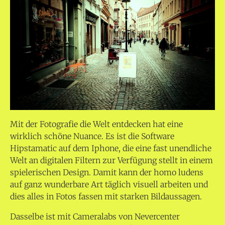
Mit der Fotografie die Welt entdecken hat eine
wirklich schöne Nuance. Es ist die Software
Hipstamatic auf dem Iphone, die eine fast unendliche
Welt an digitalen Filtern zur Verfügung stellt in einem
spielerischen Design. Damit kann der homo ludens
auf ganz wunderbare Art täglich visuell arbeiten und
dies alles in Fotos fassen mit starken Bildaussagen.
Dasselbe ist mit Cameralabs von Nevercenter