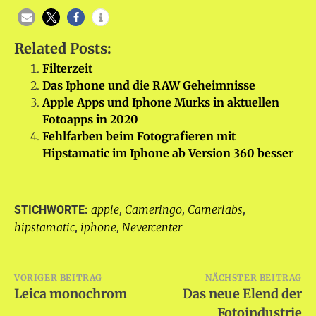
Related Posts:
Filterzeit
Das Iphone und die RAW Geheimnisse
Apple Apps und Iphone Murks in aktuellen
Fotoapps in 2020
Fehlfarben beim Fotografieren mit
Hipstamatic im Iphone ab Version 360 besser
apple
Cameringo
Camerlabs
STICHWORTE:
,
,
,
hipstamatic
iphone
Nevercenter
,
,
Beitragsnavigation
VORIGER BEITRAG
NÄCHSTER BEITRAG
Leica monochrom
Das neue Elend der
Fotoindustrie