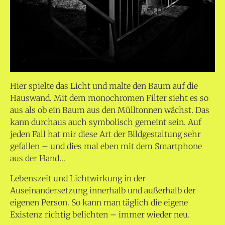
Hier spielte das Licht und malte den Baum auf die
Hauswand. Mit dem monochromen Filter sieht es so
aus als ob ein Baum aus den Mülltonnen wächst. Das
kann durchaus auch symbolisch gemeint sein. Auf
jeden Fall hat mir diese Art der Bildgestaltung sehr
gefallen – und dies mal eben mit dem Smartphone
aus der Hand…
Lebenszeit und Lichtwirkung in der
Auseinandersetzung innerhalb und außerhalb der
eigenen Person. So kann man täglich die eigene
Existenz richtig belichten – immer wieder neu.