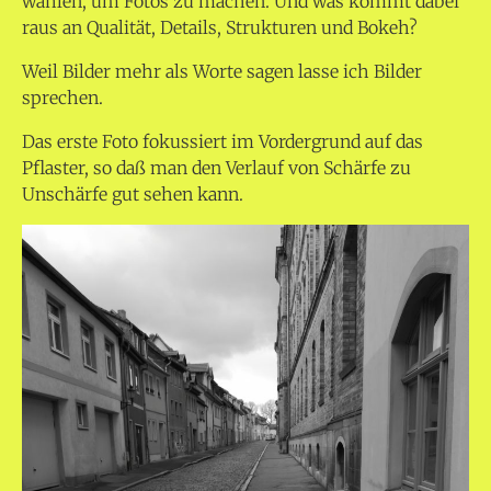
wählen, um Fotos zu machen. Und was kommt dabei
raus an Qualität, Details, Strukturen und Bokeh?
Weil Bilder mehr als Worte sagen lasse ich Bilder
sprechen.
Das erste Foto fokussiert im Vordergrund auf das
Pflaster, so daß man den Verlauf von Schärfe zu
Unschärfe gut sehen kann.