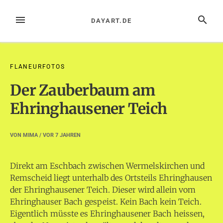
Zum
Inhalt
MENÜ
SUCHE
DAYART.DE
springen
FLANEURFOTOS
Der Zauberbaum am
Ehringhausener Teich
VON
MIMA
/ VOR
7 JAHREN
Direkt am Eschbach zwischen Wermelskirchen und
Remscheid liegt unterhalb des Ortsteils Ehringhausen
der Ehringhausener Teich. Dieser wird allein vom
Ehringhauser Bach gespeist. Kein Bach kein Teich.
Eigentlich müsste es Ehringhausener Bach heissen,