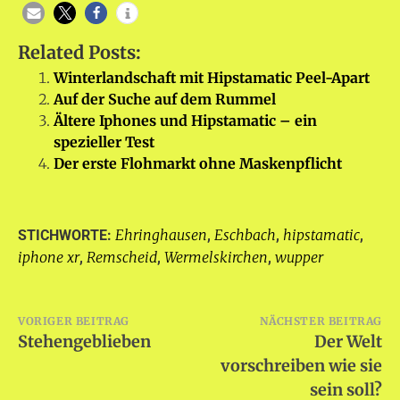
Related Posts:
Winterlandschaft mit Hipstamatic Peel-Apart
Auf der Suche auf dem Rummel
Ältere Iphones und Hipstamatic – ein
spezieller Test
Der erste Flohmarkt ohne Maskenpflicht
Ehringhausen
Eschbach
hipstamatic
STICHWORTE:
,
,
,
iphone xr
Remscheid
Wermelskirchen
wupper
,
,
,
Beitragsnavigation
VORIGER BEITRAG
NÄCHSTER BEITRAG
Stehengeblieben
Der Welt
vorschreiben wie sie
sein soll?