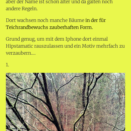
aber der Name ist schon älter und da galten noch
andere Regeln.
Dort wachsen noch manche Bäume
in der für
Teichrandbewuchs zauberhaften Form.
Grund genug, um mit dem Iphone dort einmal
Hipstamatic rauszulassen und ein Motiv mehrfach zu
verzaubern….
1.