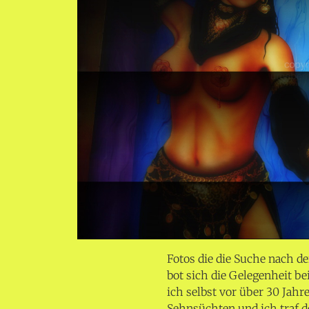
Fotos die die Suche nach d
bot sich die Gelegenheit 
ich selbst vor über 30 Jah
Sehnsüchten und ich traf d