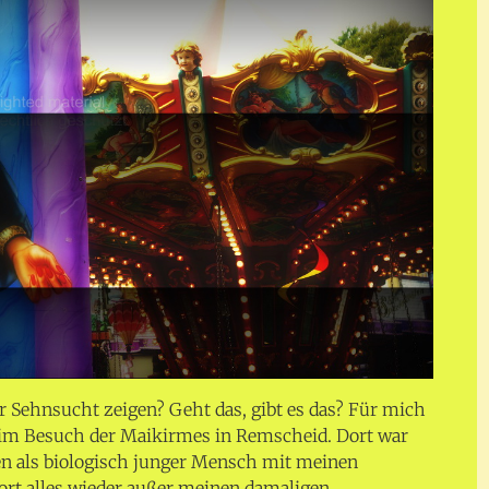
er Sehnsucht zeigen? Geht das, gibt es das? Für mich
beim Besuch der Maikirmes in Remscheid. Dort war
ren als biologisch junger Mensch mit meinen
ort alles wieder außer meinen damaligen