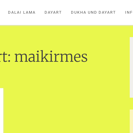
DALAI LAMA
DAYART
DUKHA UND DAYART
IN
t:
maikirmes