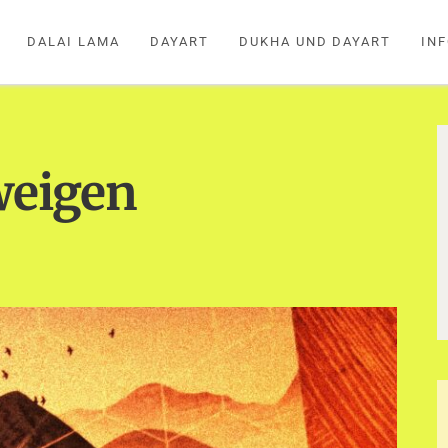
DALAI LAMA
DAYART
DUKHA UND DAYART
IN
weigen