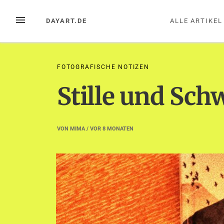
Zum
Inhalt
MENÜ
DAYART.DE
ALLE ARTIKEL
springen
FOTOGRAFISCHE NOTIZEN
Stille und Sch
VON
MIMA
/ VOR
8 MONATEN