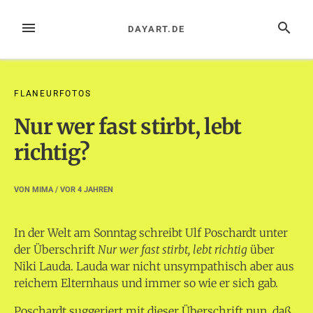
Zum
Inhalt
MENÜ
SUCHE
DAYART.DE
springen
FLANEURFOTOS
Nur wer fast stirbt, lebt
richtig?
VON
MIMA
/ VOR
4 JAHREN
In der Welt am Sonntag schreibt Ulf Poschardt unter
der Überschrift
Nur wer fast stirbt, lebt richtig
über
Niki Lauda. Lauda war nicht unsympathisch aber aus
reichem Elternhaus und immer so wie er sich gab.
Poschardt suggeriert mit dieser Überschrift nun, daß