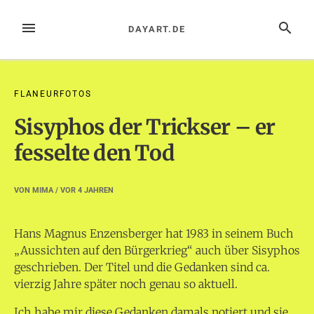
Zum
Inhalt
MENÜ
SUCHE
DAYART.DE
springen
FLANEURFOTOS
Sisyphos der Trickser – er
fesselte den Tod
VON
MIMA
/ VOR
4 JAHREN
Hans Magnus Enzensberger hat 1983 in seinem Buch
„Aussichten auf den Bürgerkrieg“ auch über Sisyphos
geschrieben. Der Titel und die Gedanken sind ca.
vierzig Jahre später noch genau so aktuell.
Ich habe mir diese Gedanken damals notiert und sie