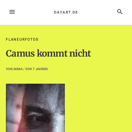
Zum
Inhalt
MENÜ
SUCHE
DAYART.DE
springen
FLANEURFOTOS
Camus kommt nicht
VON
MIMA
/ VOR
7 JAHREN