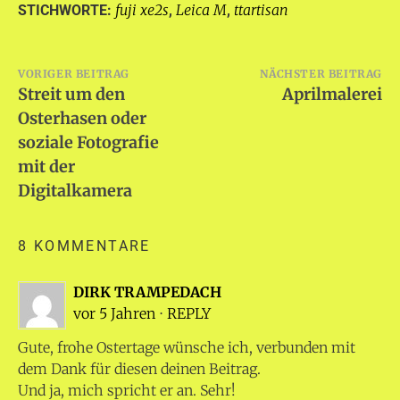
fuji xe2s
Leica M
ttartisan
STICHWORTE:
,
,
Beitragsnavigation
VORIGER BEITRAG
NÄCHSTER BEITRAG
Streit um den
Aprilmalerei
Osterhasen oder
soziale Fotografie
mit der
Digitalkamera
8 KOMMENTARE
DIRK TRAMPEDACH
vor 5 Jahren
⋅
REPLY
Gute, frohe Ostertage wünsche ich, verbunden mit
dem Dank für diesen deinen Beitrag.
Und ja, mich spricht er an. Sehr!