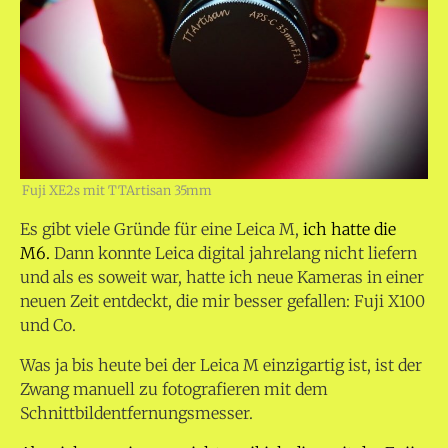
Fuji XE2s mit TTArtisan 35mm
Es gibt viele Gründe für eine Leica M,
ich hatte die
M6.
Dann konnte Leica digital jahrelang nicht liefern
und als es soweit war, hatte ich neue Kameras in einer
neuen Zeit entdeckt, die mir besser gefallen: Fuji X100
und Co.
Was ja bis heute bei der Leica M einzigartig ist, ist der
Zwang manuell zu fotografieren mit dem
Schnittbildentfernungsmesser.