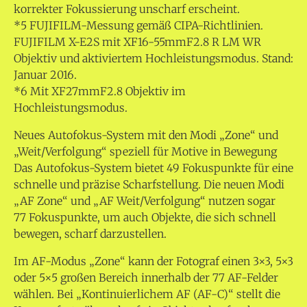
korrekter Fokussierung unscharf erscheint.
*5 FUJIFILM-Messung gemäß CIPA-Richtlinien.
FUJIFILM X-E2S mit XF16-55mmF2.8 R LM WR
Objektiv und aktiviertem Hochleistungsmodus. Stand:
Januar 2016.
*6 Mit XF27mmF2.8 Objektiv im
Hochleistungsmodus.
Neues Autofokus-System mit den Modi „Zone“ und
„Weit/Verfolgung“ speziell für Motive in Bewegung
Das Autofokus-System bietet 49 Fokuspunkte für eine
schnelle und präzise Scharfstellung. Die neuen Modi
„AF Zone“ und „AF Weit/Verfolgung“ nutzen sogar
77 Fokuspunkte, um auch Objekte, die sich schnell
bewegen, scharf darzustellen.
Im AF-Modus „Zone“ kann der Fotograf einen 3×3, 5×3
oder 5×5 großen Bereich innerhalb der 77 AF-Felder
wählen. Bei „Kontinuierlichem AF (AF-C)“ stellt die