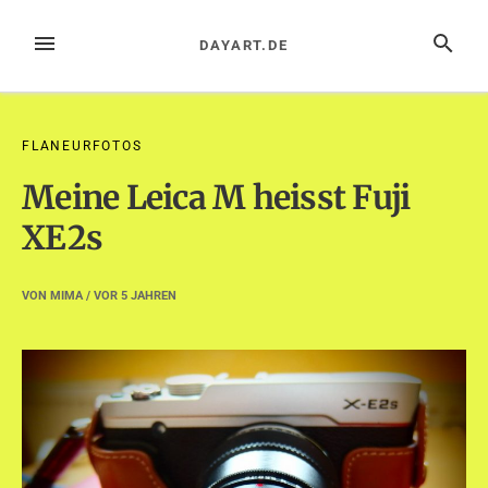
Zum
Inhalt
MENÜ
SUCHE
DAYART.DE
springen
FLANEURFOTOS
Meine Leica M heisst Fuji
XE2s
VON
MIMA
/ VOR
5 JAHREN