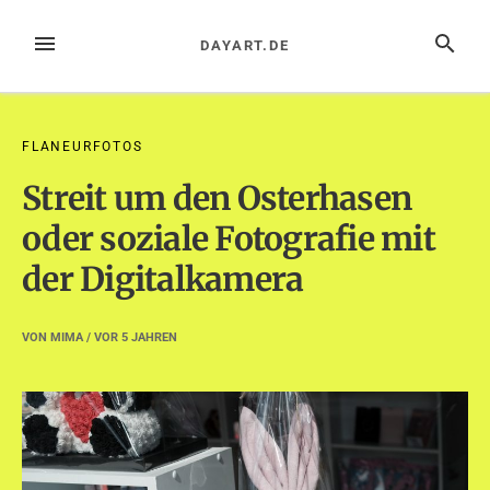
Zum
Inhalt
MENÜ
SUCHE
DAYART.DE
springen
FLANEURFOTOS
Streit um den Osterhasen
oder soziale Fotografie mit
der Digitalkamera
VON
MIMA
/ VOR
5 JAHREN