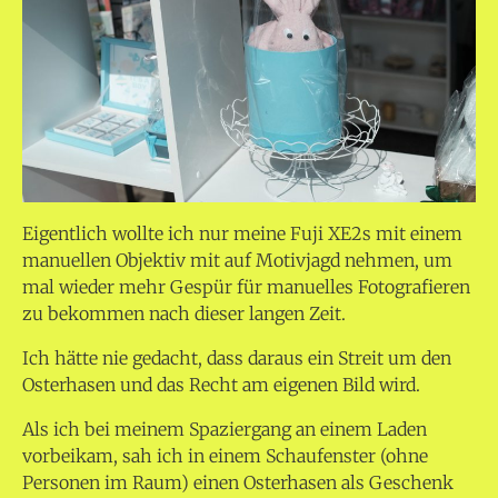
Eigentlich wollte ich nur meine Fuji XE2s mit einem
manuellen Objektiv mit auf Motivjagd nehmen, um
mal wieder mehr Gespür für manuelles Fotografieren
zu bekommen nach dieser langen Zeit.
Ich hätte nie gedacht, dass daraus ein Streit um den
Osterhasen und das Recht am eigenen Bild wird.
Als ich bei meinem Spaziergang an einem Laden
vorbeikam, sah ich in einem Schaufenster (ohne
Personen im Raum) einen Osterhasen als Geschenk