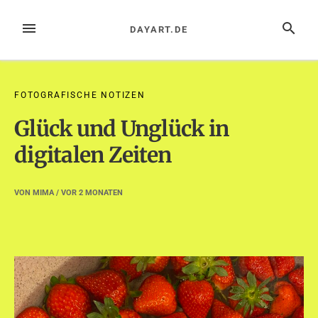
Zum
Inhalt
MENÜ
SUCHE
DAYART.DE
springen
FOTOGRAFISCHE NOTIZEN
Glück und Unglück in
digitalen Zeiten
VON
MIMA
/ VOR
2 MONATEN