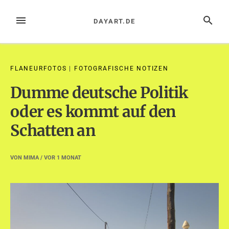
Zum
Inhalt
MENÜ
SUCHE
DAYART.DE
springen
FLANEURFOTOS
|
FOTOGRAFISCHE NOTIZEN
Dumme deutsche Politik
oder es kommt auf den
Schatten an
VON
MIMA
/ VOR
1 MONAT