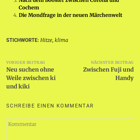
Nach dem Booster zwischen Corona und
Cochem
Die Mondfrage in der neuen Märchenwelt
Hitze
klima
STICHWORTE:
,
Beitragsnavigation
VORIGER BEITRAG
NÄCHSTER BEITRAG
Neu suchen ohne
Zwischen Fuji und
Weile zwischen ki
Handy
und kiki
SCHREIBE EINEN KOMMENTAR