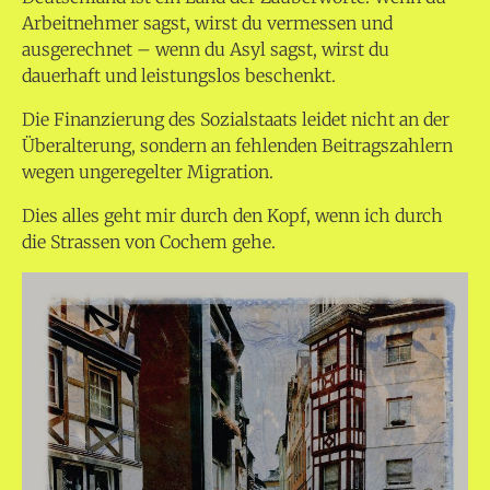
Arbeitnehmer sagst, wirst du vermessen und
ausgerechnet – wenn du Asyl sagst, wirst du
dauerhaft und leistungslos beschenkt.
Die Finanzierung des Sozialstaats leidet nicht an der
Überalterung, sondern an fehlenden Beitragszahlern
wegen ungeregelter Migration.
Dies alles geht mir durch den Kopf, wenn ich durch
die Strassen von Cochem gehe.