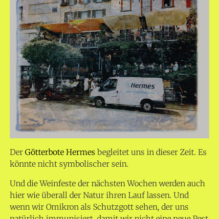
Der
Götterbote Hermes
begleitet uns in dieser Zeit. Es
könnte nicht symbolischer sein.
Und die Weinfeste der nächsten Wochen werden auch
hier wie überall der Natur ihren Lauf lassen. Und
wenn wir Omikron als Schutzgott sehen, der uns
natürlich immunisiert, damit wir nicht eine neue Pest