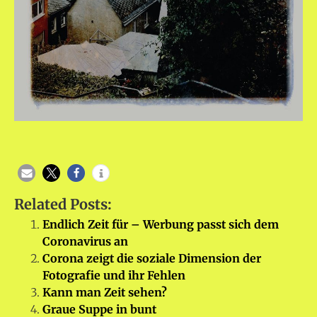
Related Posts:
Endlich Zeit für – Werbung passt sich dem
Coronavirus an
Corona zeigt die soziale Dimension der
Fotografie und ihr Fehlen
Kann man Zeit sehen?
Graue Suppe in bunt