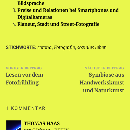
Bildsprache
Preise und Relationen bei Smartphones und
Digitalkameras
Flaneur, Stadt und Street-Fotografie
corona
Fotografie
soziales leben
STICHWORTE:
,
,
Beitragsnavigation
VORIGER BEITRAG
NÄCHSTER BEITRAG
Lesen vor dem
Symbiose aus
Fotofrühling
Handwerkskunst
und Naturkunst
1 KOMMENTAR
THOMAS HAAS