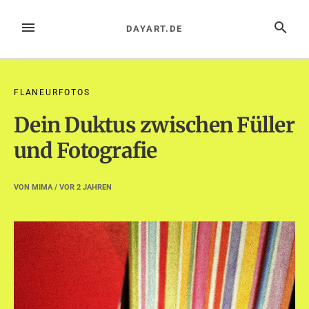
Zum
Inhalt
MENÜ
SUCHE
DAYART.DE
springen
FLANEURFOTOS
Dein Duktus zwischen Füller
und Fotografie
VON
MIMA
/ VOR
2 JAHREN