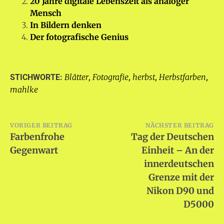
20 Jahre digitale Lebenszeit als analoger
Mensch
In Bildern denken
Der fotografische Genius
Blätter
Fotografie
herbst
Herbstfarben
STICHWORTE:
,
,
,
,
mahlke
Beitragsnavigation
VORIGER BEITRAG
NÄCHSTER BEITRAG
Farbenfrohe
Tag der Deutschen
Gegenwart
Einheit – An der
innerdeutschen
Grenze mit der
Nikon D90 und
D5000