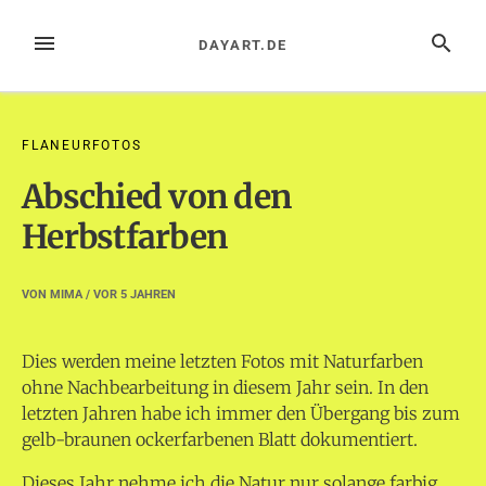
Zum
Inhalt
MENÜ
SUCHE
DAYART.DE
springen
FLANEURFOTOS
Abschied von den
Herbstfarben
VON
MIMA
/ VOR
5 JAHREN
Dies werden meine letzten Fotos mit Naturfarben
ohne Nachbearbeitung in diesem Jahr sein. In den
letzten Jahren habe ich immer den Übergang bis zum
gelb-braunen ockerfarbenen Blatt dokumentiert.
Dieses Jahr nehme ich die Natur nur solange farbig