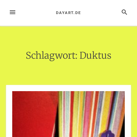
Zum
Inhalt
MENÜ
SUCHE
DAYART.DE
springen
Schlagwort:
Duktus