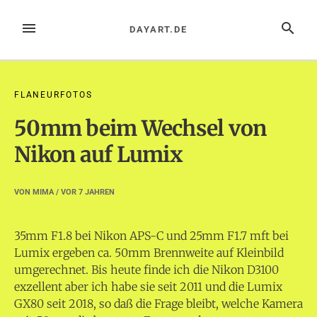
Zum
Inhalt
MENÜ
SUCHE
DAYART.DE
springen
FLANEURFOTOS
50mm beim Wechsel von
Nikon auf Lumix
VON
MIMA
/ VOR
7 JAHREN
35mm F1.8 bei Nikon APS-C und 25mm F1.7 mft bei
Lumix ergeben ca. 50mm Brennweite auf Kleinbild
umgerechnet.
Bis heute finde ich die Nikon D3100
exzellent aber ich habe sie seit 2011 und die Lumix
GX80 seit 2018, so daß die Frage bleibt, welche Kamera