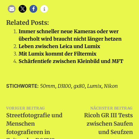
Related Posts:
Immer schneller neue Kameras oder wer
überholt wird braucht nicht länger hetzen
Leben zwischen Leica und Lumix
Mit Lumix kommt der Filtermix
Schärfentiefe zwischen Kleinbild und MFT
50mm
D3100
gx80
Lumix
Nikon
STICHWORTE:
,
,
,
,
Beitragsnavigation
VORIGER BEITRAG
NÄCHSTER BEITRAG
Streetfotografie und
Ricoh GR III Tests
Menschen
zwischen Saufen
fotografieren in
und Seufzen