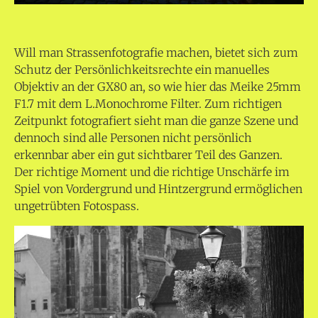
Will man Strassenfotografie machen, bietet sich zum
Schutz der Persönlichkeitsrechte ein manuelles
Objektiv an der GX80 an, so wie hier das Meike 25mm
F1.7 mit dem L.Monochrome Filter. Zum richtigen
Zeitpunkt fotografiert sieht man die ganze Szene und
dennoch sind alle Personen nicht persönlich
erkennbar aber ein gut sichtbarer Teil des Ganzen.
Der richtige Moment und die richtige Unschärfe im
Spiel von Vordergrund und Hintzergrund ermöglichen
ungetrübten Fotospass.