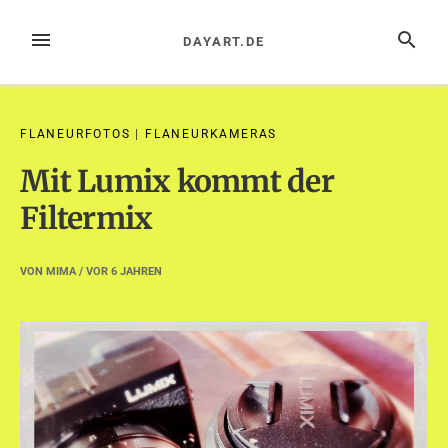
Zum
Inhalt
MENÜ
SUCHE
DAYART.DE
springen
FLANEURFOTOS
|
FLANEURKAMERAS
Mit Lumix kommt der
Filtermix
VON
MIMA
/ VOR
6 JAHREN