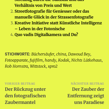
Verhältnis von Preis und Wert
Streetfotografie für Geniesser oder das
manuelle Glück in der Strassenfotografie
Kreative Initiative statt Künstliche Intelligenz
– Leben in der Fotonische
Quo vadis Digitalkamera und Du?
Büchersäufer
china
Dawoud Bey
STICHWORTE:
,
,
,
Fotoapparate
fujifilm
handy
Kodak
Nichts Lütkehaus
,
,
,
,
,
Rob Hornstra
Wittstock
xpro2
,
,
Beitragsnavigation
VORIGER BEITRAG
NÄCHSTER BEITRAG
Der Rückzug unter
Der Zauber der
den fotografischen
Entfernung zeigt
Zaubermantel
uns Paradiese