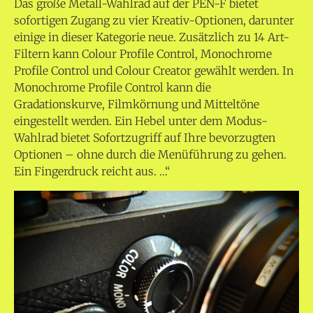
Das große Metall-Wahlrad auf der PEN-F bietet
sofortigen Zugang zu vier Kreativ-Optionen, darunter
einige in dieser Kategorie neue. Zusätzlich zu 14 Art-
Filtern kann Colour Profile Control, Monochrome
Profile Control und Colour Creator gewählt werden. In
Monochrome Profile Control kann die
Gradationskurve, Filmkörnung und Mitteltöne
eingestellt werden. Ein Hebel unter dem Modus-
Wahlrad bietet Sofortzugriff auf Ihre bevorzugten
Optionen – ohne durch die Menüführung zu gehen.
Ein Fingerdruck reicht aus. …“