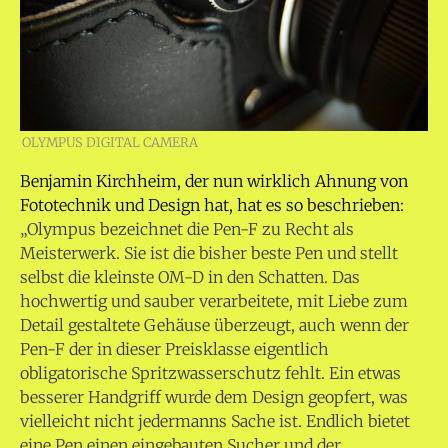
OLYMPUS DIGITAL CAMERA
Benjamin Kirchheim, der nun wirklich Ahnung von
Fototechnik und Design hat, hat es so beschrieben:
„Olympus bezeichnet die Pen-F zu Recht als
Meisterwerk. Sie ist die bisher beste Pen und stellt
selbst die kleinste OM-D in den Schatten. Das
hochwertig und sauber verarbeitete, mit Liebe zum
Detail gestaltete Gehäuse überzeugt, auch wenn der
Pen-F der in dieser Preisklasse eigentlich
obligatorische Spritzwasserschutz fehlt. Ein etwas
besserer Handgriff wurde dem Design geopfert, was
vielleicht nicht jedermanns Sache ist. Endlich bietet
eine Pen einen eingebauten Sucher und der