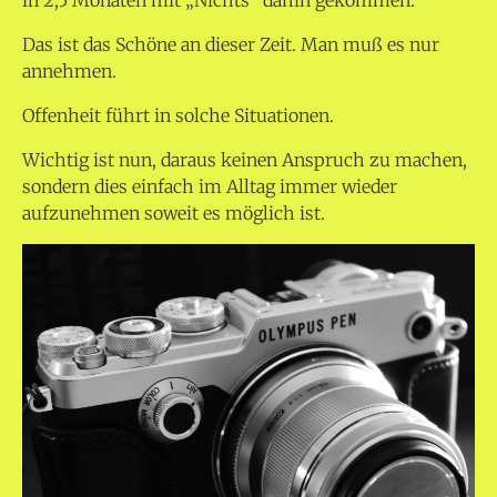
Das ist das Schöne an dieser Zeit. Man muß es nur
annehmen.
Offenheit führt in solche Situationen.
Wichtig ist nun, daraus keinen Anspruch zu machen,
sondern dies einfach im Alltag immer wieder
aufzunehmen soweit es möglich ist.