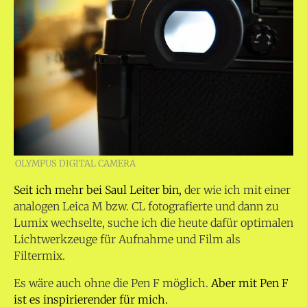
OLYMPUS DIGITAL CAMERA
Seit ich mehr bei Saul Leiter bin,
der wie ich mit einer
analogen Leica M bzw. CL fotografierte und dann zu
Lumix wechselte, suche ich die heute dafür optimalen
Lichtwerkzeuge für Aufnahme und Film als
Filtermix.
Es wäre auch ohne die Pen F möglich.
Aber mit Pen F
ist es inspirierender für mich.