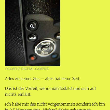
OLYMPUS DIGITAL CAMERA
Alles zu seiner Zeit – alles hat seine Zeit.
Das ist der Vorteil, wenn man losläßt und sich auf
nichts einläßt.
Ich habe mir das nicht vorgenommen sondern ich bin
in 2,5 Monaten mit „Nichts“ dahin gekommen.