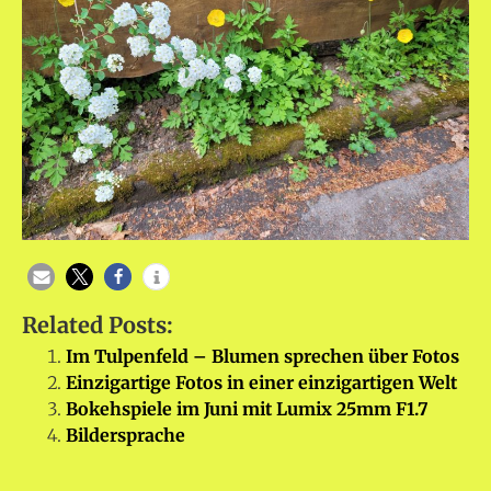
Related Posts:
Im Tulpenfeld – Blumen sprechen über Fotos
Einzigartige Fotos in einer einzigartigen Welt
Bokehspiele im Juni mit Lumix 25mm F1.7
Bildersprache