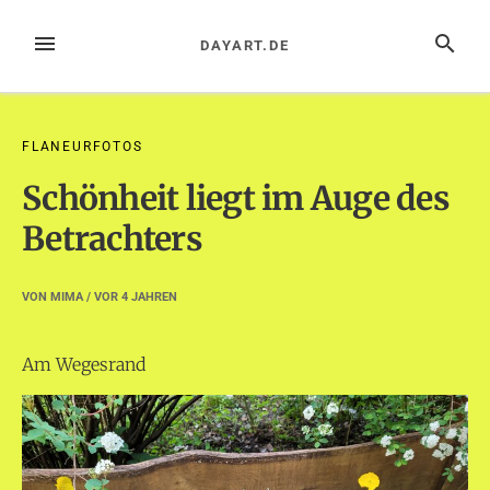
Zum
Inhalt
MENÜ
SUCHE
DAYART.DE
springen
FLANEURFOTOS
Schönheit liegt im Auge des
Betrachters
VON
MIMA
/ VOR
4 JAHREN
Am Wegesrand