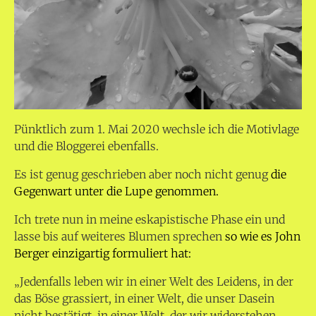
Pünktlich zum 1. Mai 2020 wechsle ich die Motivlage
und die Bloggerei ebenfalls.
Es ist genug geschrieben aber noch nicht genug
die
Gegenwart unter die Lupe genommen.
Ich trete nun in meine eskapistische Phase ein und
lasse bis auf weiteres Blumen sprechen
so wie es John
Berger einzigartig formuliert hat:
„Jedenfalls leben wir in einer Welt des Leidens, in der
das Böse grassiert, in einer Welt, die unser Dasein
nicht bestätigt, in einer Welt, der wir widerstehen