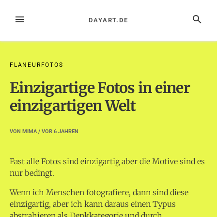
Zum
Inhalt
MENÜ
SUCHE
DAYART.DE
springen
FLANEURFOTOS
Einzigartige Fotos in einer
einzigartigen Welt
VON
MIMA
/ VOR
6 JAHREN
Fast alle Fotos sind einzigartig aber die Motive sind es
nur bedingt.
Wenn ich Menschen fotografiere, dann sind diese
einzigartig, aber ich kann daraus einen Typus
abstrahieren als Denkkategorie und durch