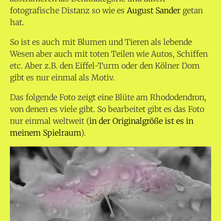
fotografische Distanz so wie es
August Sander
getan
hat.
So ist es auch mit Blumen und Tieren als lebende
Wesen aber auch mit toten Teilen wie Autos, Schiffen
etc. Aber z.B. den Eiffel-Turm oder den Kölner Dom
gibt es nur einmal als Motiv.
Das folgende Foto zeigt eine Blüte am Rhododendron,
von denen es viele gibt. So bearbeitet gibt es das Foto
nur einmal weltweit (
in der Originalgröße ist es in
meinem Spielraum
).