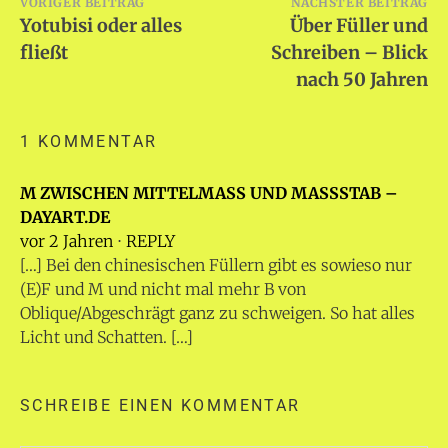
Beitragsnavigation
VORIGER BEITRAG
NÄCHSTER BEITRAG
Yotubisi oder alles
Über Füller und
fließt
Schreiben – Blick
nach 50 Jahren
1 KOMMENTAR
M ZWISCHEN MITTELMASS UND MASSSTAB – DA
YART.DE
vor 2 Jahren
⋅
REPLY
[…] Bei den chinesischen Füllern gibt es sowieso nur
(E)F und M und nicht mal mehr B von
Oblique/Abgeschrägt ganz zu schweigen. So hat alles
Licht und Schatten. […]
SCHREIBE EINEN KOMMENTAR