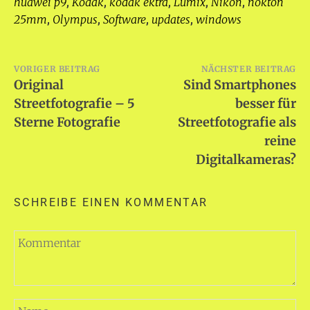
huawei p9
Kodak
kodak ektra
Lumix
Nikon
nokton
,
,
,
,
,
25mm
Olympus
Software
updates
windows
,
,
,
,
Beitragsnavigation
VORIGER BEITRAG
NÄCHSTER BEITRAG
Original
Sind Smartphones
Streetfotografie – 5
besser für
Sterne Fotografie
Streetfotografie als
reine
Digitalkameras?
SCHREIBE EINEN KOMMENTAR