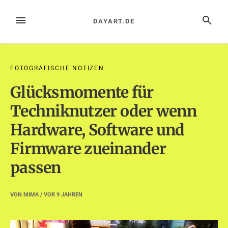
Zum
Inhalt
MENÜ
SUCHE
DAYART.DE
springen
FOTOGRAFISCHE NOTIZEN
Glücksmomente für
Techniknutzer oder wenn
Hardware, Software und
Firmware zueinander
passen
VON
MIMA
/ VOR
9 JAHREN