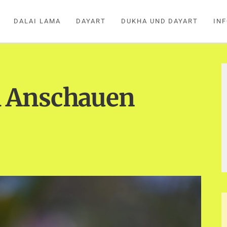
DALAI LAMA
DAYART
DUKHA UND DAYART
IN
 Anschauen