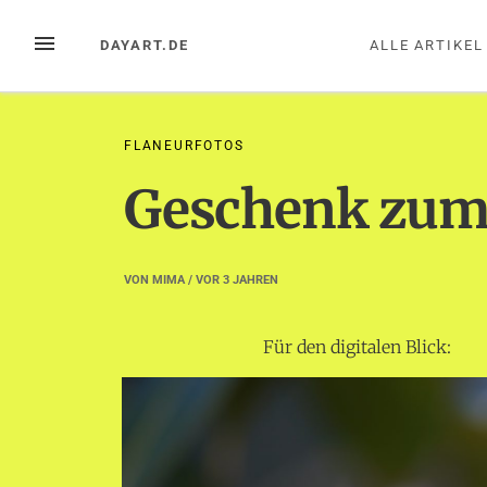
Zum
Inhalt
MENÜ
DAYART.DE
ALLE ARTIKEL
springen
FLANEURFOTOS
Geschenk zum
VON
MIMA
/ VOR
3 JAHREN
Für den digitalen Blick: