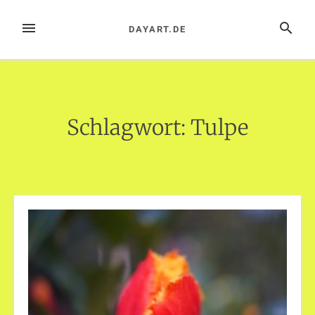
Zum
Inhalt
MENÜ
SUCHE
DAYART.DE
springen
Schlagwort:
Tulpe