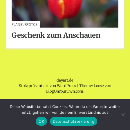
FLANEURFOTOS
Geschenk zum Anschauen
dayart.de
Stolz präsentiert von WordPress
|
Theme: Loose von
BlogOnYourOwn.com
.
Diese Website benutzt Cookies. Wenn du die Website weiter
nutzt, gehen wir von deinem Einverständnis aus.
OK
Datenschutzerklärung