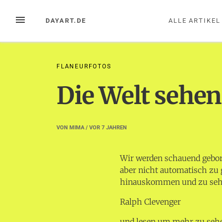
Zum
Inhalt
MENÜ
DAYART.DE
ALLE ARTIKEL
springen
FLANEURFOTOS
Die Welt sehen
VON
MIMA
/ VOR
7 JAHREN
Wir werden schauend gebor
aber nicht automatisch z
hinauskommen und zu seh
Ralph Clevenger
und lesen um mehr zu seh