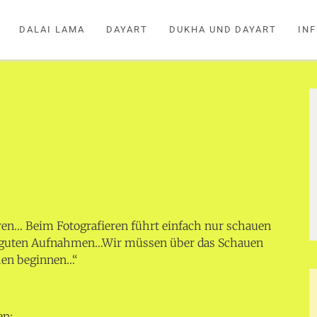
DALAI LAMA
DAYART
DUKHA UND DAYART
IN
en… Beim Fotografieren führt einfach nur schauen
u guten Aufnahmen…Wir müssen über das Schauen
en beginnen…“
en: