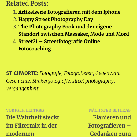
Related Posts:
Artikelserie Fotografieren mit dem Iphone
Happy Street Photography Day
The Photography Book und der eigene
Standort zwischen Massaker, Mode und Mord
Street21 – Streetfotografie Online
Fotocoaching
Fotografie
Fotografieren
Gegenwart
STICHWORTE:
,
,
,
Geschichte
Straßenfotografie
street photography
,
,
,
Vergangenheit
Beitragsnavigation
VORIGER BEITRAG
NÄCHSTER BEITRAG
Die Wahrheit steckt
Flanieren und
im Filtermix in der
Fotografieren –
modernen
Gedanken zum