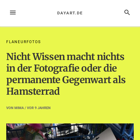
Zum
Inhalt
MENÜ
SUCHE
DAYART.DE
springen
FLANEURFOTOS
Nicht Wissen macht nichts
in der Fotografie oder die
permanente Gegenwart als
Hamsterrad
VON
MIMA
/ VOR
9 JAHREN