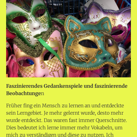
Faszinierendes Gedankenspiele und faszinierende
Beobachtunge
n
Früher fing ein Mensch zu lernen an und entdeckte
sein Lerngebiet. Je mehr gelernt wurde, desto mehr
wurde entdeckt. Das waren fast immer Querschnitte.
Dies bedeutet ich lerne immer mehr Vokabeln, um
mich zu verständigen und diese zu nutzen. Ich