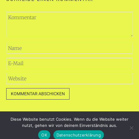
Diese Website benutzt Cookies. Wenn du die Website weiter
dayart.de
nutzt, gehen wir von deinem Einverständnis aus.
Stolz präsentiert von WordPress
|
Theme: Loose von
OK
Datenschutzerklärung
BlogOnYourOwn.com
.