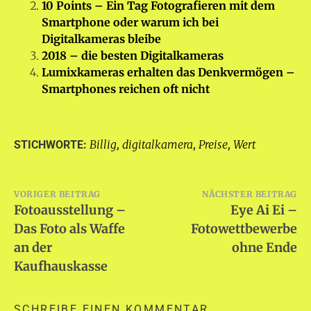
10 Points – Ein Tag Fotografieren mit dem
Smartphone oder warum ich bei
Digitalkameras bleibe
2018 – die besten Digitalkameras
Lumixkameras erhalten das Denkvermögen –
Smartphones reichen oft nicht
Billig
digitalkamera
Preise
Wert
STICHWORTE:
,
,
,
Beitragsnavigation
VORIGER BEITRAG
NÄCHSTER BEITRAG
Fotoausstellung –
Eye Ai Ei –
Das Foto als Waffe
Fotowettbewerbe
an der
ohne Ende
Kaufhauskasse
SCHREIBE EINEN KOMMENTAR