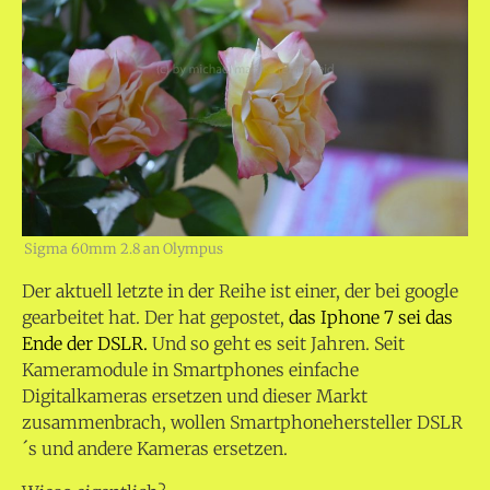
Sigma 60mm 2.8 an Olympus
Der aktuell letzte in der Reihe ist einer, der bei google
gearbeitet hat. Der hat gepostet,
das Iphone 7 sei das
Ende der DSLR.
Und so geht es seit Jahren. Seit
Kameramodule in Smartphones einfache
Digitalkameras ersetzen und dieser Markt
zusammenbrach, wollen Smartphonehersteller DSLR
´s und andere Kameras ersetzen.