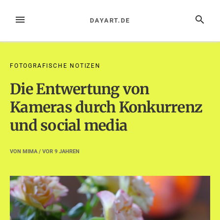
Zum
Inhalt
MENÜ
SUCHE
DAYART.DE
springen
FOTOGRAFISCHE NOTIZEN
Die Entwertung von
Kameras durch Konkurrenz
und social media
VON
MIMA
/ VOR
9 JAHREN