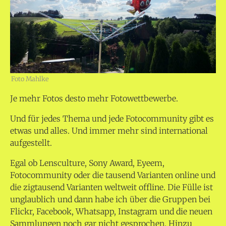
Foto Mahlke
Je mehr Fotos desto mehr Fotowettbewerbe.
Und für jedes Thema und jede Fotocommunity gibt es
etwas und alles. Und immer mehr sind international
aufgestellt.
Egal ob Lensculture, Sony Award, Eyeem,
Fotocommunity oder die tausend Varianten online und
die zigtausend Varianten weltweit offline.
Die Fülle ist
unglaublich und dann habe ich über die Gruppen bei
Flickr, Facebook, Whatsapp, Instagram und die neuen
Sammlungen noch gar nicht gesprochen. Hinzu