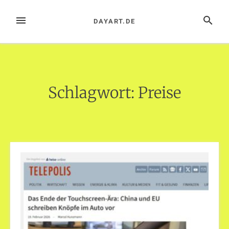
Zum
Inhalt
MENÜ
SUCHE
DAYART.DE
springen
Schlagwort:
Preise