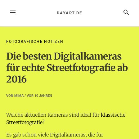
Zum
Inhalt
MENÜ
SUCHE
DAYART.DE
springen
FOTOGRAFISCHE NOTIZEN
Die besten Digitalkameras
für echte Streetfotografie ab
2016
VON
MIMA
/ VOR
10 JAHREN
Welche aktuellen Kameras sind ideal für
klassische
Streetfotografie
?
Es gab schon viele Digitalkameras, die für