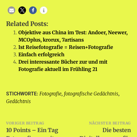
Related Posts:
Objektive aus China im Test: Andoer, Neewer,
MCOplus, krorux, 7artisans
Ist Reisefotografie = Reisen+Fotografie
Einfach erfolgreich
Drei interessante Bücher zur und mit
Fotografie aktuell im Frühling 21
Fotografie
fotografische Gedächtnis
STICHWORTE:
,
,
Gedächtnis
Beitragsnavigation
VORIGER BEITRAG
NÄCHSTER BEITRAG
10 Points – Ein Tag
Die besten