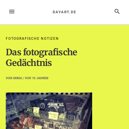
Zum
Inhalt
MENÜ
SUCHE
DAYART.DE
springen
FOTOGRAFISCHE NOTIZEN
Das fotografische
Gedächtnis
VON
MIMA
/ VOR
10 JAHREN