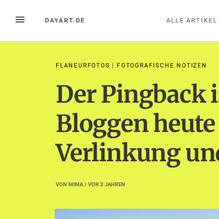
Zum
Inhalt
MENÜ
DAYART.DE
ALLE ARTIKEL
springen
FLANEURFOTOS
|
FOTOGRAFISCHE NOTIZEN
Der Pingback i
Bloggen heute
Verlinkung u
VON
MIMA
/ VOR
2 JAHREN