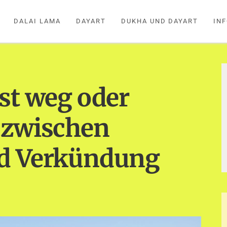
DALAI LAMA
DAYART
DUKHA UND DAYART
IN
st weg oder
 zwischen
nd Verkündung