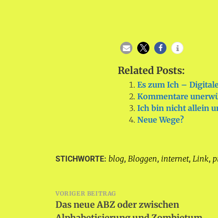
Related Posts:
Es zum Ich – Digital
Kommentare unerwün
Ich bin nicht allein 
Neue Wege?
blog
Bloggen
internet
Link
p
STICHWORTE:
,
,
,
,
Beitragsnavigation
VORIGER BEITRAG
Das neue ABZ oder zwischen
Alphabetisierung und Zombietum