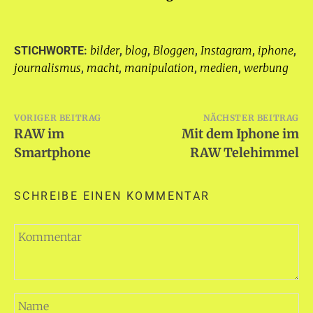
bilder
blog
Bloggen
Instagram
iphone
STICHWORTE:
,
,
,
,
,
journalismus
macht
manipulation
medien
werbung
,
,
,
,
Beitragsnavigation
VORIGER BEITRAG
NÄCHSTER BEITRAG
RAW im
Mit dem Iphone im
Smartphone
RAW Telehimmel
SCHREIBE EINEN KOMMENTAR