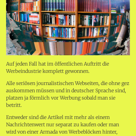
Auf jeden Fall hat im öffentlichen Auftritt die
Werbeindustrie komplett gewonnen.
Alle seriösen journalistischen Webseiten, die ohne gez
auskommen müssen und in deutscher Sprache sind,
platzen ja förmlich vor Werbung sobald man sie
betritt.
Entweder sind die Artikel mit mehr als einem
Nachrichtenwert nur separat zu kaufen oder man
wird von einer Armada von Werbeblöcken hinter,