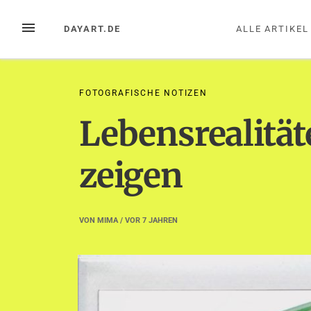
Zum
Inhalt
MENÜ
DAYART.DE
ALLE ARTIKEL
springen
FOTOGRAFISCHE NOTIZEN
Lebensrealität
zeigen
VON
MIMA
/ VOR
7 JAHREN