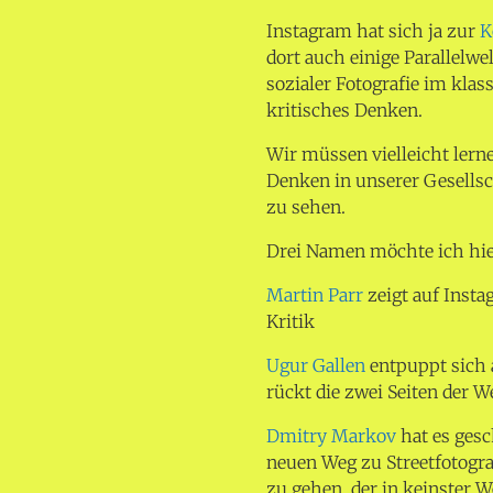
Instagram hat sich ja zur
K
dort auch einige Parallelwe
sozialer Fotografie im kla
kritisches Denken.
Wir müssen vielleicht ler
Denken in unserer Gesell
zu sehen.
Drei Namen möchte ich hie
Martin Parr
zeigt auf Ins
Kritik
Ugur Gallen
entpuppt sich 
rückt die zwei Seiten der We
Dmitry Markov
hat es gesc
neuen Weg zu Streetfotogra
zu gehen, der in keinster 