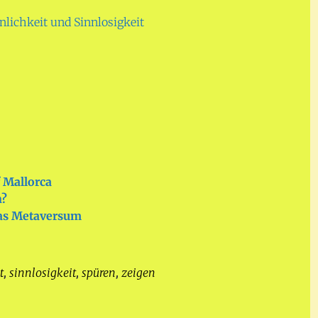
nlichkeit und Sinnlosigkeit
 Mallorca
n?
as Metaversum
t
sinnlosigkeit
spüren
zeigen
,
,
,