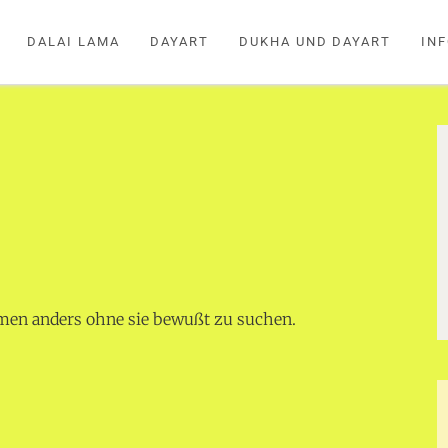
DALAI LAMA
DAYART
DUKHA UND DAYART
IN
men anders ohne sie bewußt zu suchen.