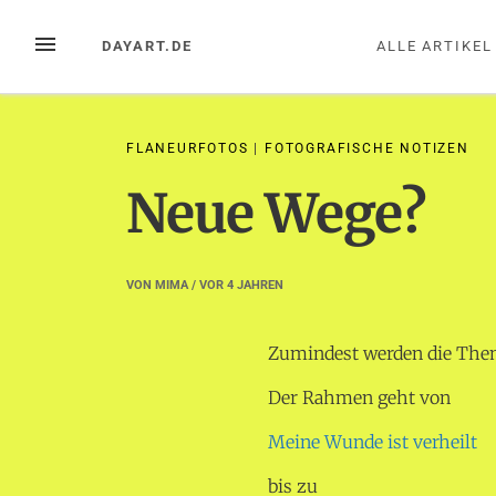
Zum
Inhalt
MENÜ
DAYART.DE
ALLE ARTIKEL
springen
FLANEURFOTOS
|
FOTOGRAFISCHE NOTIZEN
Neue Wege?
VON
MIMA
/ VOR
4 JAHREN
Zumindest werden die The
Der Rahmen geht von
Meine Wunde ist verheilt
bis zu