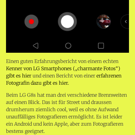
Einen guten Erfahrungsbericht von einem echten
Kenner von LG Smartphones („charmante Fotos“)
gibt es hier
und einen Bericht von einer
erfahrenen
Fotografin dazu gibt es hier.
Beim LG G8s hat man drei verschiedene Brennweiten
auf einen Blick. Das ist für Street und draussen
drumherum ziemlich cool, weil es ohne Aufwand
unauffälliges Fotografieren ermöglicht. Es ist leider
ein Android und kein Apple, aber zum Fotografieren
bestens geeignet.