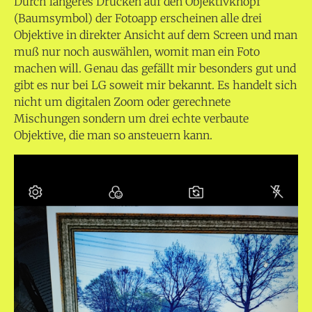
Durch längeres Drücken auf den Objektivknopf
(Baumsymbol) der Fotoapp erscheinen alle drei
Objektive in direkter Ansicht auf dem Screen und man
muß nur noch auswählen, womit man ein Foto
machen will. Genau das gefällt mir besonders gut und
gibt es nur bei LG soweit mir bekannt. Es handelt sich
nicht um digitalen Zoom oder gerechnete
Mischungen sondern um drei echte verbaute
Objektive, die man so ansteuern kann.