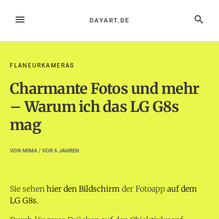
Zum
Inhalt
MENÜ
SUCHE
DAYART.DE
springen
FLANEURKAMERAS
Charmante Fotos und mehr
– Warum ich das LG G8s
mag
VON
MIMA
/ VOR
6 JAHREN
Sie sehen
hier den Bildschirm
der Fotoapp
auf dem
LG G8s
.