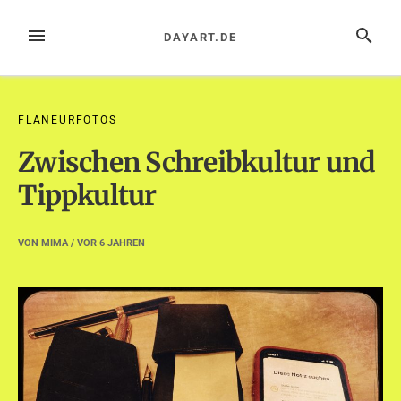
Zum
Inhalt
MENÜ
SUCHE
DAYART.DE
springen
FLANEURFOTOS
Zwischen Schreibkultur und
Tippkultur
VON
MIMA
/ VOR
6 JAHREN