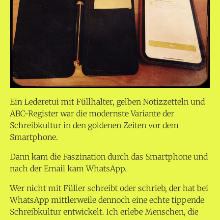
Ein Lederetui mit Füllhalter, gelben Notizzetteln und
ABC-Register war die modernste Variante der
Schreibkultur in den goldenen Zeiten vor dem
Smartphone.
Dann kam die Faszination durch das Smartphone und
nach der Email kam WhatsApp.
Wer nicht mit Füller schreibt oder schrieb, der hat bei
WhatsApp mittlerweile dennoch eine echte tippende
Schreibkultur entwickelt. Ich erlebe Menschen, die