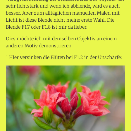
sehr lichtstark und wenn ich abblende, wird es auch
besser. Aber zum alltäglichen manuellen Malen mit
Licht ist diese Blende nicht meine erste Wahl. Die
Blende F1.7 oder F1.8 ist mir da lieber.
Dies möchte ich mit demselben Objektiv an einem
anderen Motiv demonstrieren.
1 Hier versinken die Blüten bei F1.2 in der Unschärfe: