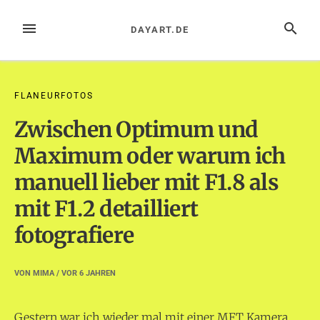
Zum
Inhalt
MENÜ
SUCHE
DAYART.DE
springen
FLANEURFOTOS
Zwischen Optimum und
Maximum oder warum ich
manuell lieber mit F1.8 als
mit F1.2 detailliert
fotografiere
VON
MIMA
/ VOR
6 JAHREN
Gestern war ich wieder mal mit einer MFT Kamera