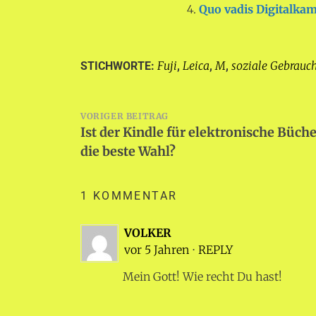
Quo vadis Digitalka
Fuji
Leica
M
soziale Gebrauc
STICHWORTE:
,
,
,
Beitragsnavigation
VORIGER BEITRAG
Ist der Kindle für elektronische Büch
die beste Wahl?
1 KOMMENTAR
VOLKER
vor 5 Jahren
⋅
REPLY
Mein Gott! Wie recht Du hast!