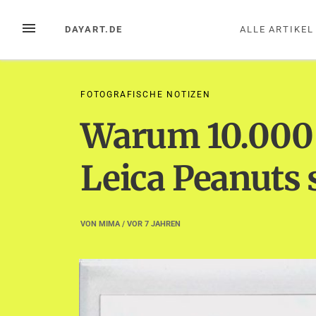
Zum
Inhalt
MENÜ
DAYART.DE
ALLE ARTIKEL
springen
FOTOGRAFISCHE NOTIZEN
Warum 10.000 
Leica Peanuts 
VON
MIMA
/ VOR
7 JAHREN