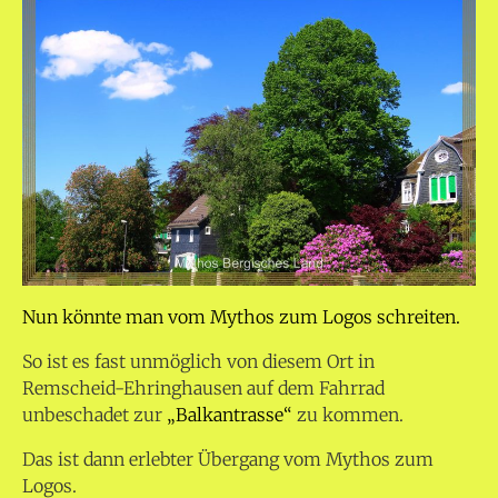
Nun könnte man vom Mythos zum Logos schreiten.
So ist es fast unmöglich von diesem Ort in
Remscheid-Ehringhausen auf dem Fahrrad
unbeschadet zur
„Balkantrasse“
zu kommen.
Das ist dann erlebter Übergang vom Mythos zum
Logos.