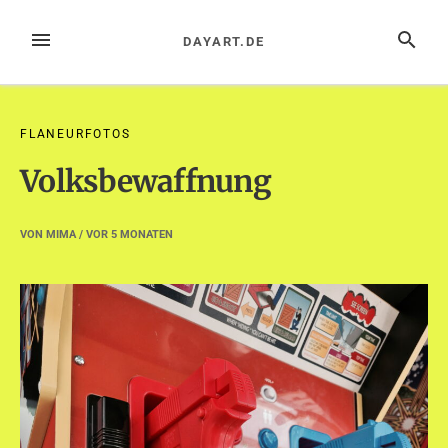
Zum
Inhalt
MENÜ
SUCHE
DAYART.DE
springen
FLANEURFOTOS
Volksbewaffnung
VON
MIMA
/ VOR
5 MONATEN