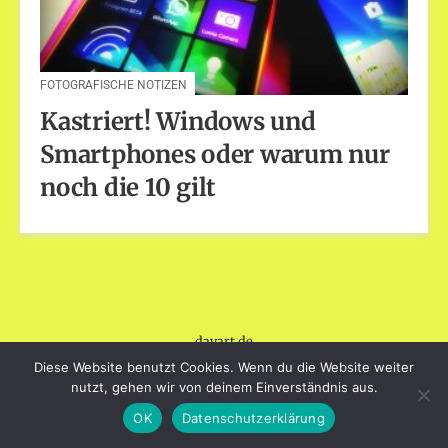
FOTOGRAFISCHE NOTIZEN
Kastriert! Windows und
Smartphones oder warum nur
noch die 10 gilt
dayart.de
Stolz präsentiert von WordPress
|
Theme: Loose von
Diese Website benutzt Cookies. Wenn du die Website weiter
BlogOnYourOwn.com
.
nutzt, gehen wir von deinem Einverständnis aus.
OK
Datenschutzerklärung