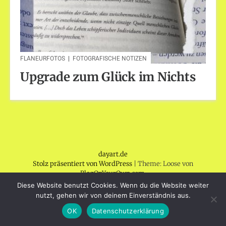
FLANEURFOTOS
|
FOTOGRAFISCHE NOTIZEN
Upgrade zum Glück im Nichts
dayart.de
Stolz präsentiert von WordPress
|
Theme: Loose von
BlogOnYourOwn.com
.
Diese Website benutzt Cookies. Wenn du die Website weiter
nutzt, gehen wir von deinem Einverständnis aus.
OK
Datenschutzerklärung