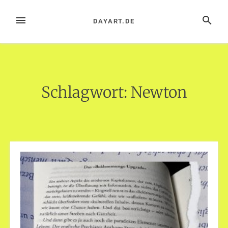
Zum
Inhalt
MENÜ
SUCHE
DAYART.DE
springen
Schlagwort:
Newton