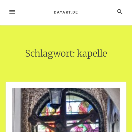
Zum
Inhalt
MENÜ
SUCHE
DAYART.DE
springen
Schlagwort:
kapelle